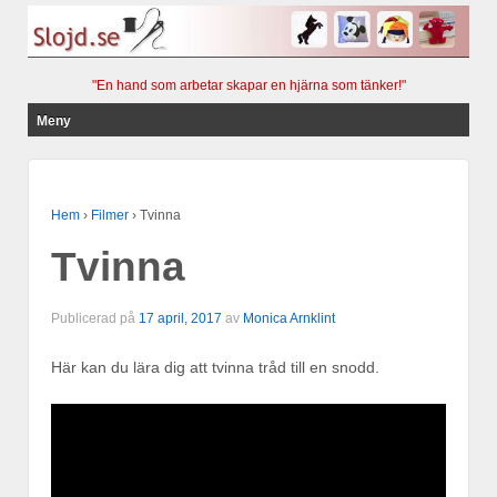
"En hand som arbetar skapar en hjärna som tänker!"
Meny
Hoppa till innehåll
Hem
›
Filmer
›
Tvinna
Tvinna
Publicerad på
17 april, 2017
av
Monica Arnklint
Här kan du lära dig att tvinna tråd till en snodd.