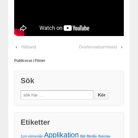
‹
Hårband
Överlevnadsarmband
›
Publicerat i
Filmer
Sök
Etiketter
Applikation
1cm sömsmån
Bild
Blixtlås
Bokstav