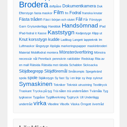
Brodera
Dokumentkamera
doftpåse
Duk
Film
Fodral
Efterstygn
fasta maskor
fm
franska knutar
Fästa tråden
Fåll
Fäst i början och slutet
Får
Förstygn
Handsömnad
Garn
Grytunderlägg
Handduk
IPad
Kaststygn
IPad-fodral
it
Kasse
Kedjestygn
Klipp ut
Knut
korsstygn
kudde
Ladibug
Langett
lappteknik
lm
Luftmaskor
långstygn
löpögla
markeringspapper
maskinbroderi
Mönsteröverföring
Material
Mobilfodral
montera
Mönstra
necessär
nål
Pennfack
pennskrin
raklödder
Redskap
Rita av
en mall
Rätsida
Rätsida mot rätsida
Schablon
Sicksacka
Slöjdbegrepp
Slöjdföremål
Småkompis
Spegelvänd
spole
spola
Stjälkstygn
Sy fast
Sy i en linje
sy ihop
syknut
Symaskinen
Tekniker
Teknisk utrustning
Textiltryck
Traskant
Trycka på tyg
Trä nålen
trä undertråden
Tvärnåla
Tyg
tygkasse
Tygpåse
Tygtillverkning
Tygtryck
Ull
Underlägg
virka
undertråd
Vliseline
Vlisofix
Väska
Örngott
övertråd