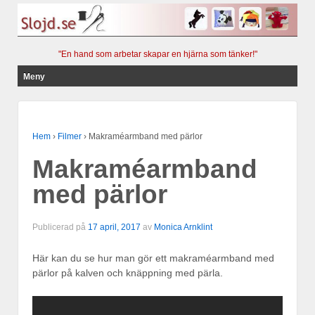
"En hand som arbetar skapar en hjärna som tänker!"
Meny
Hoppa till innehåll
Hem
›
Filmer
›
Makraméarmband med pärlor
Makraméarmband
med pärlor
Publicerad på
17 april, 2017
av
Monica Arnklint
Här kan du se hur man gör ett makraméarmband med
pärlor på kalven och knäppning med pärla.