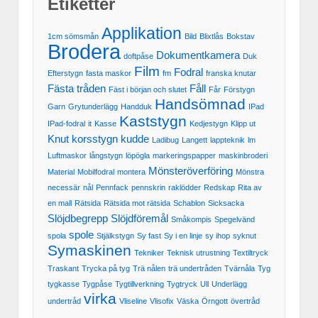
Etiketter
Applikation
1cm sömsmån
Bild
Blixtlås
Bokstav
Brodera
Dokumentkamera
doftpåse
Duk
Film
Fodral
Efterstygn
fasta maskor
fm
franska knutar
Fästa tråden
Fåll
Fäst i början och slutet
Får
Förstygn
Handsömnad
Garn
Grytunderlägg
Handduk
IPad
Kaststygn
IPad-fodral
it
Kasse
Kedjestygn
Klipp ut
Knut
korsstygn
kudde
Ladibug
Langett
lappteknik
lm
Luftmaskor
långstygn
löpögla
markeringspapper
maskinbroderi
Mönsteröverföring
Material
Mobilfodral
montera
Mönstra
necessär
nål
Pennfack
pennskrin
raklödder
Redskap
Rita av
en mall
Rätsida
Rätsida mot rätsida
Schablon
Sicksacka
Slöjdbegrepp
Slöjdföremål
Småkompis
Spegelvänd
spole
spola
Stjälkstygn
Sy fast
Sy i en linje
sy ihop
syknut
Symaskinen
Tekniker
Teknisk utrustning
Textiltryck
Traskant
Trycka på tyg
Trä nålen
trä undertråden
Tvärnåla
Tyg
tygkasse
Tygpåse
Tygtillverkning
Tygtryck
Ull
Underlägg
virka
undertråd
Vliseline
Vlisofix
Väska
Örngott
övertråd