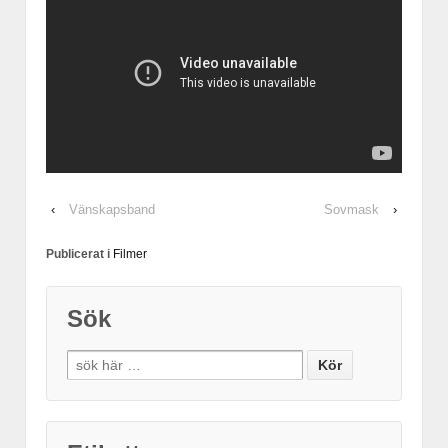
‹
Vänskapsband
Sovmask
›
Publicerat i
Filmer
Sök