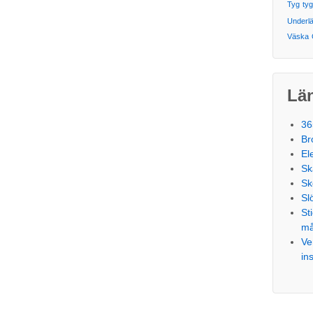
Tyg
ty
Underl
Väska
Län
36
Br
El
Sk
Sk
Sl
St
må
Ve
ins