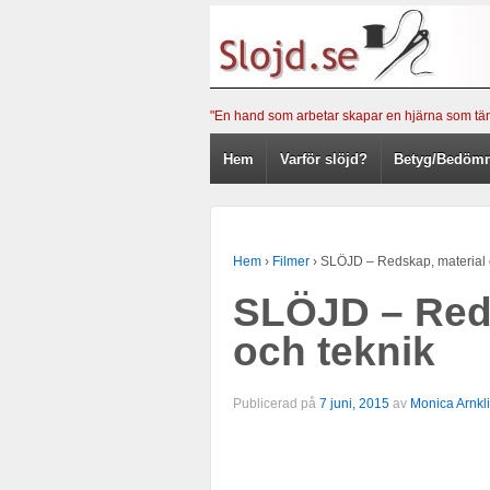
Hoppa till innehåll
Meny
"En hand som arbetar skapar en hjärna som tän
Hem
Varför slöjd?
Betyg/Bedöm
Hem
›
Filmer
›
SLÖJD – Redskap, material 
SLÖJD – Reds
och teknik
Publicerad på
7 juni, 2015
av
Monica Arnkli