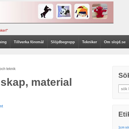
ker!"
ning
Tillverka föremål
Slöjdbegrepp
Tekniker
Om slojd.se
och teknik
Sö
kap, material
nt
Eti
1cm s