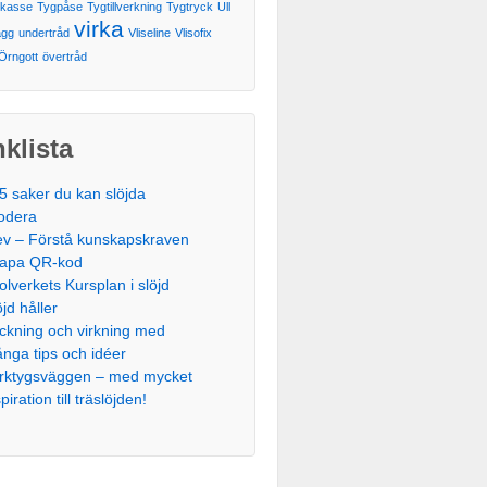
gkasse
Tygpåse
Tygtillverkning
Tygtryck
Ull
virka
ägg
undertråd
Vliseline
Vlisofix
Örngott
övertråd
klista
5 saker du kan slöjda
odera
ev – Förstå kunskapskraven
apa QR-kod
olverkets Kursplan i slöjd
öjd håller
ickning och virkning med
nga tips och idéer
rktygsväggen – med mycket
piration till träslöjden!