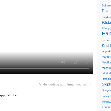
Boksta
Doku
masko
Fästa
Försty
Ha
Kasse
Knut
lapptek
marker
Mobilfo
Mönstr
raklödd
Rätsida
Slöjd
Grytunderlägg att värma i micron
›
Spegel
repp
,
Tekniker
en linje
Teknike
Trycka 