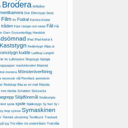
Brodera
v
doftpåse
mentkamera
Duk
Efterstygn
fasta
Film
Fodral
r
fm
franska knutar
 tråden
Fåll
Fäst i början och slutet
Får
gn
Garn
Grytunderlägg
Handduk
ndsömnad
IPad
IPad-fodral
it
Kaststygn
Kedjestygn
Klipp ut
korsstygn
kudde
Ladibug
Langett
nik
lm
Luftmaskor
långstygn
löpögla
ingspapper
maskinbroderi
Material
Mönsteröverföring
dral
montera
a
necessär
nål
Pennfack
pennskrin
er
Redskap
Rita av en mall
Rätsida
 mot rätsida
Schablon
Sicksacka
begrepp
Slöjdföremål
Småkompis
spole
vänd
spola
Stjälkstygn
Sy fast
Sy i
Symaskinen
sy ihop
syknut
r
Teknisk utrustning
Textiltryck
Traskant
på tyg
Trä nålen
trä undertråden
Tvärnåla