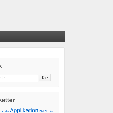
k
ketter
Applikation
ömsmån
Bild
Blixtlås