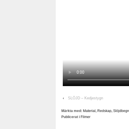
‹
SLÖJD – Kedjestygn
Märkta med:
Material
,
Redskap
,
Slöjdbeg
Publicerat i
Filmer