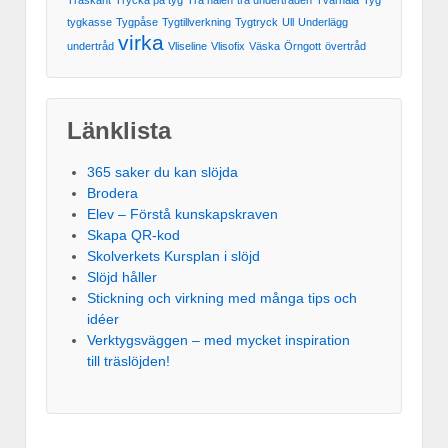
Traskant
Trycka på tyg
Trä nålen
trä undertråden
Tvärnåla
Tyg
tygkasse
Tygpåse
Tygtillverkning
Tygtryck
Ull
Underlägg
virka
undertråd
Vliseline
Vlisofix
Väska
Örngott
övertråd
Länklista
365 saker du kan slöjda
Brodera
Elev – Förstå kunskapskraven
Skapa QR-kod
Skolverkets Kursplan i slöjd
Slöjd håller
Stickning och virkning med många tips och
idéer
Verktygsväggen – med mycket inspiration
till träslöjden!