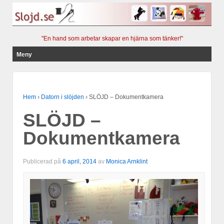
"En hand som arbetar skapar en hjärna som tänker!"
Meny
Hoppa till innehåll
Hem
›
Datorn i slöjden
›
SLÖJD – Dokumentkamera
SLÖJD –
Dokumentkamera
Publicerad på
6 april, 2014
av
Monica Arnklint