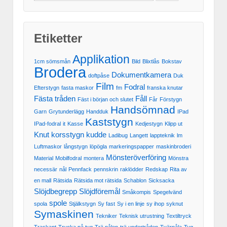
Etiketter
Applikation
1cm sömsmån
Bild
Blixtlås
Bokstav
Brodera
Dokumentkamera
doftpåse
Duk
Film
Fodral
Efterstygn
fasta maskor
fm
franska knutar
Fästa tråden
Fåll
Fäst i början och slutet
Får
Förstygn
Handsömnad
Garn
Grytunderlägg
Handduk
IPad
Kaststygn
IPad-fodral
it
Kasse
Kedjestygn
Klipp ut
Knut
korsstygn
kudde
Ladibug
Langett
lappteknik
lm
Luftmaskor
långstygn
löpögla
markeringspapper
maskinbroderi
Mönsteröverföring
Material
Mobilfodral
montera
Mönstra
necessär
nål
Pennfack
pennskrin
raklödder
Redskap
Rita av
en mall
Rätsida
Rätsida mot rätsida
Schablon
Sicksacka
Slöjdbegrepp
Slöjdföremål
Småkompis
Spegelvänd
spole
spola
Stjälkstygn
Sy fast
Sy i en linje
sy ihop
syknut
Symaskinen
Tekniker
Teknisk utrustning
Textiltryck