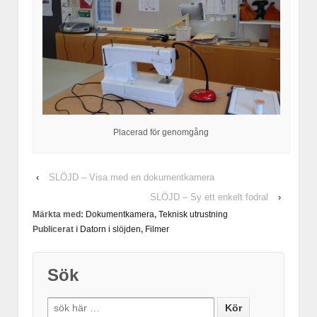
Placerad för genomgång
‹
SLÖJD – Visa med en dokumentkamera
SLÖJD – Sy ett enkelt fodral
›
Märkta med:
Dokumentkamera
,
Teknisk utrustning
Publicerat i
Datorn i slöjden
,
Filmer
Sök