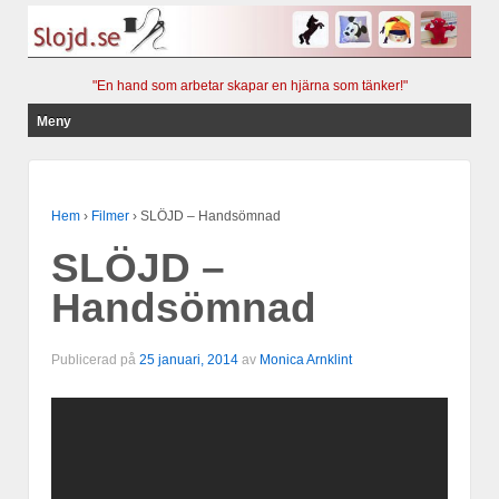
"En hand som arbetar skapar en hjärna som tänker!"
Meny
Hoppa till innehåll
Hem
›
Filmer
›
SLÖJD – Handsömnad
SLÖJD –
Handsömnad
Publicerad på
25 januari, 2014
av
Monica Arnklint