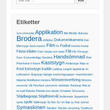
Etiketter
Applikation
1cm sömsmån
Bild
Blixtlås
Bokstav
Brodera
Dokumentkamera
doftpåse
Duk
Film
Fodral
Efterstygn
fasta maskor
fm
franska knutar
Fästa tråden
Fåll
Fäst i början och slutet
Får
Förstygn
Handsömnad
Garn
Grytunderlägg
Handduk
IPad
Kaststygn
IPad-fodral
it
Kasse
Kedjestygn
Klipp ut
Knut
korsstygn
kudde
Ladibug
Langett
lappteknik
lm
Luftmaskor
långstygn
löpögla
markeringspapper
maskinbroderi
Mönsteröverföring
Material
Mobilfodral
montera
Mönstra
necessär
nål
Pennfack
pennskrin
raklödder
Redskap
Rita av
en mall
Rätsida
Rätsida mot rätsida
Schablon
Sicksacka
Slöjdbegrepp
Slöjdföremål
Småkompis
Spegelvänd
spole
spola
Stjälkstygn
Sy fast
Sy i en linje
sy ihop
syknut
Symaskinen
Tekniker
Teknisk utrustning
Textiltryck