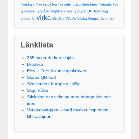
Traskant
Trycka på tyg
Trä nålen
trä undertråden
Tvärnåla
Tyg
tygkasse
Tygpåse
Tygtillverkning
Tygtryck
Ull
Underlägg
virka
undertråd
Vliseline
Vlisofix
Väska
Örngott
övertråd
Länklista
365 saker du kan slöjda
Brodera
Elev – Förstå kunskapskraven
Skapa QR-kod
Skolverkets Kursplan i slöjd
Slöjd håller
Stickning och virkning med många tips och
idéer
Verktygsväggen – med mycket inspiration
till träslöjden!