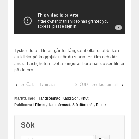
Tycker du att filmen går för långsamt eller snabbt kan
du klicka på kugghjulet när du startat en film och där
ändra hastigheten. Detta fungerar bara när du ser filmer
på datorn.
‹
SLÖJD – Tvärnåla
SLÖJD – Sy fast en fåll
›
Märkta med:
Handsömnad
,
Kaststygn
,
Knut
Publicerat i
Filmer
,
Handsömnad
,
Slöjdföremål
,
Teknik
Sök