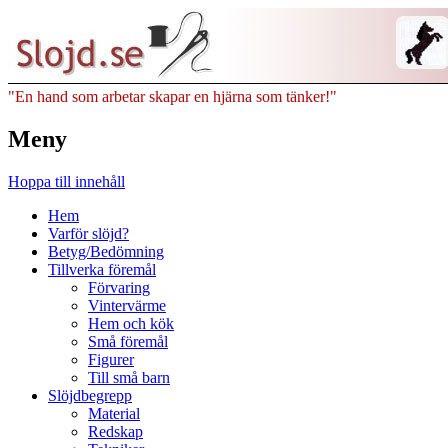
"En hand som arbetar skapar en hjärna som tänker!"
Meny
Hoppa till innehåll
Hem
Varför slöjd?
Betyg/Bedömning
Tillverka föremål
Förvaring
Vintervärme
Hem och kök
Små föremål
Figurer
Till små barn
Slöjdbegrepp
Material
Redskap